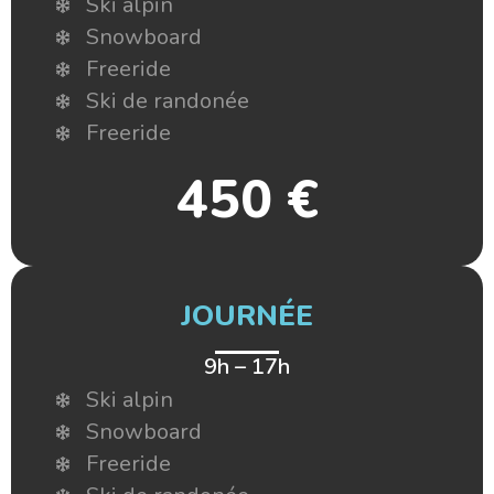
Ski alpin
Snowboard
Freeride
Ski de randonée
Freeride
450 €
JOURNÉE
9h – 17h
Ski alpin
Snowboard
Freeride