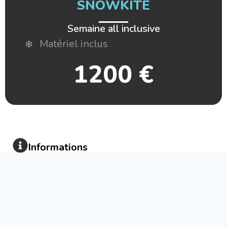
SNOWKITE
Semaine all inclusive
Matériel inclus
1200 €
Informations
Si vous souhaitez réservez un trip en Norvège ou
une journée héliski merci de me contacter pour
obtenir les tarifs et les informations spécifiques à
ces activités.